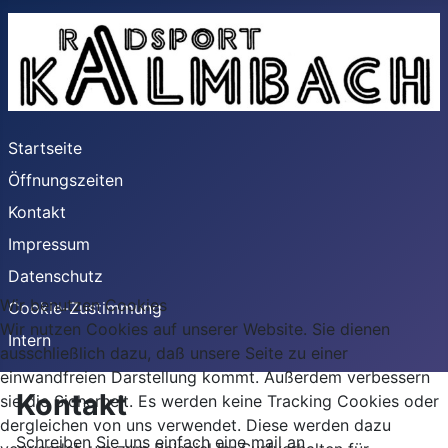
Startseite
Öffnungszeiten
Kontakt
Impressum
Datenschutz
Wir benutzen Cookies
Cookie-Zustimmung
Wir nutzen Cookies auf unserer Website. Sie dienen
Intern
ausschließlich dazu, daß unsere Seite zu einer
einwandfreien Darstellung kommt. Außerdem verbessern
Kontakt
sie die Sicherheit. Es werden keine Tracking Cookies oder
dergleichen von uns verwendet. Diese werden dazu
Schreiben Sie uns einfach eine mail an