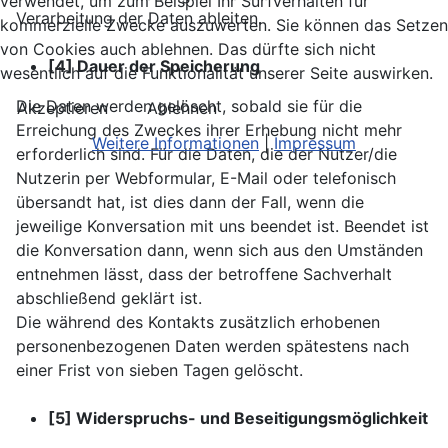
verwendet, um zum Beispiel Ihr Surfverhalten für
Verarbeitung der Daten ableiten.
kommerzielle Zwecke auszuwerten. Sie können das Setzen
von Cookies auch ablehnen. Das dürfte sich nicht
[4] Dauer der Speicherung
wesentlich auf die Funktionalität unserer Seite auswirken.
Die Daten werden gelöscht, sobald sie für die
Akzeptieren
Ablehnen
Erreichung des Zweckes ihrer Erhebung nicht mehr
Weitere Informationen
|
Impressum
erforderlich sind. Für die Daten, die der Nutzer/die
Nutzerin per Webformular, E-Mail oder telefonisch
übersandt hat, ist dies dann der Fall, wenn die
jeweilige Konversation mit uns beendet ist. Beendet ist
die Konversation dann, wenn sich aus den Umständen
entnehmen lässt, dass der betroffene Sachverhalt
abschließend geklärt ist.
Die während des Kontakts zusätzlich erhobenen
personenbezogenen Daten werden spätestens nach
einer Frist von sieben Tagen gelöscht.
[5] Widerspruchs- und Beseitigungsmöglichkeit