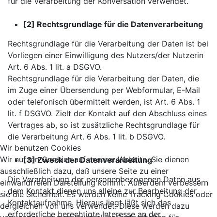
für die Verarbeitung der Konversation verwendet.
[2] Rechtsgrundlage für die Datenverarbeitung
Rechtsgrundlage für die Verarbeitung der Daten ist bei
Vorliegen einer Einwilligung des Nutzers/der Nutzerin
Art. 6 Abs. 1 lit. a DSGVO.
Rechtsgrundlage für die Verarbeitung der Daten, die
im Zuge einer Übersendung per Webformular, E-Mail
oder telefonisch übermittelt werden, ist Art. 6 Abs. 1
lit. f DSGVO. Zielt der Kontakt auf den Abschluss eines
Vertrages ab, so ist zusätzliche Rechtsgrundlage für
die Verarbeitung Art. 6 Abs. 1 lit. b DSGVO.
Wir benutzen Cookies
Wir nutzen Cookies auf unserer Website. Sie dienen
[3] Zweck der Datenverarbeitung
ausschließlich dazu, daß unsere Seite zu einer
Die Verarbeitung der personenbezogenen Daten aus
einwandfreien Darstellung kommt. Außerdem verbessern
dem Kontakt dienen uns alleine zur Bearbeitung der
sie die Sicherheit. Es werden keine Tracking Cookies oder
Kontaktaufnahme. Hieraus liegt läßt sich das
dergleichen von uns verwendet. Diese werden dazu
erforderliche berechtigte Interesse an der